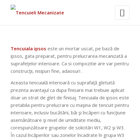
Tencuiala ipsos
este un mortar uscat, pe bază de
ipsos, gata preparat, pentru prelucrarea mecanizată a
suprafeţelor interioare. Ca si compozitie are var pentru
construcţii, nisipuri fine, adaosuri .
Aceasta tencuială interioară cu suprafaţă gletuită
prezinta avantajul ca dupa finisare mai trebuie aplicat
doar un strat de glet de finisaj. Tencuiala de ipsos este
pretabila pentru prelucrare cu maşina de tencuit pentru
interioare, inclusiv bucătării, băi şi încăperi cu funcţiune
asemănătoare şi nivel de umiditate mediu,
corespunzătoare grupelor de solicitări W1, W2 şi W3.
În cazul încăperilor sau zonelor încadrate în grupa W3