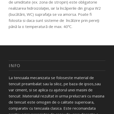
de umiditate (ex. zona de stropiri) este obligatorie
realizarea hidroizolaţiei, iar la încăperile din grupa W2
(bucătării, WC) suprafaţa se va amorsa. Poate fi
folosita si daca sunt sisteme de încălzire prin pereţi
până la o temperatură de max. 40ºC.
INFO
La tencuiala mecanizata se foloseste material de
tencuit preambalat sau la siloz, pe baza de ipsos,sau
var ciment, si se aplica cu ajutorul unei masini de
tencuit .Materialul rezultat in urma prelucrarii cu masina
de tencuit este omogen de o calitate superioara,
comparativ cu tencuiala clasica. Este recomandata