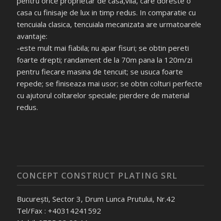
pentru orice proprietar de casa,vila, care doreste o
casa cu finisaje de lux in timp redus. In comparatie cu
tencuiala clasica, tencuiala mecanizata are urmatoarele
avantaje:
-este mult mai fiabila; nu apar fisuri; se obtin pereti
foarte drepti; randament de la 70m pana la 120m/zi
pentru fiecare masina de tencuit; se usuca foarte
repede; se finiseaza mai usor; se obtin colturi perfecte
cu ajutorul coltarelor speciale; pierdere de material
redus.
CONCEPT CONSTRUCT PLATING SRL
București, Sector 3, Drum Lunca Prutului, Nr.42
Tel/Fax : +40314241592